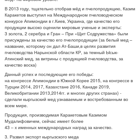
В 2013 году, тщательно отобрав мёд и пчелопродукцию, Казим
Каракетов выступил на Международном пчеловодческом
конкурсе Апимондии в г.Киев, Украина, где качество его
продукции высоко оценили мировые ученые и эксперты:
3 золота, 2 серебра и Гран – При «Щит Содружества» были
присуждены за качество его пчелопродукции (за белый мед –
название, которому он дал Ат-Баши,в целях развития
пчеловодства Нарынской области КР, за темный Ысык-
Атинский мед, за витрины с продукцией пчеловодства, за
качество воска)
Данный успех и последующие его победы:
на конгрессе Апимондии в Южной Корее 2015, на конгрессе в
Турции 2014, 2017, Казахстане 2016, Канаде 2019,
Великобритании 2013,2014гг. и многих других странах) -
сделали кыргызский мед узнаваемым и востребованным во
всем мире.
Продукция, производимая Каракетовым Казимом
Мудалифовичем, сейчас имеет более
43 – х именных международных наград за качество.
3. Развил экспорт кыргызского меда