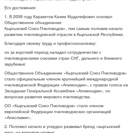
Его достижения:
1. В 2008 году Каракетов Казим Мудалифович основал
Общественное объединение
Кыргызский Союз Пчеловодов», тем самым положив начало
развитию пчеловодческой отрасли в Кыргызской Республике.
Благодаря своему труду и профессионализму:
он за короткий период наладил сотрудничество с
пчеловодческими союзами стран СНГ, дальнего и ближнего
зарубежья:
Общественное Объединение «Кыргызский Союз Пчеловодов»
стало официальным членом крупнейшей международной
пчеловодческой Федерации «Апимондии», с правом голоса на
Заседании Генеральной Ассамблеи «Апимондии», по
вопросам развития мирового пчеловодства.
ОО «Кыргызский Союз Пчеловодов» стало членом
европейской Федерации пчеловодческих организаций
«Апиславии».
2. Положил начало и усердно развивал бренд «кыргызский
мед» на мировом уровне: